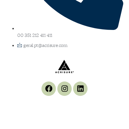
00 351 212 411 411
geral.pt@acrisure.com
ACRISURE Portugal- Corretor de Seguros Uni., Lda., corretor de seguros, inscrito em
27/01/2007 no registo ASF – Autoridade de Supervisão de Seguros e Fundos de
Pensões, com a categoria de corretor de seguros, sob o nº 607138129/3, com
autorização para os ramos Vida e Não Vida verificável em
www.asf.com.pt
.
NIF:500081786 Capital Social: €250.000,00 Membro APROSE com o nº 0347
verificável em
www.aprose.pt
. Em caso de litígio o reclamante pode recorrer ao