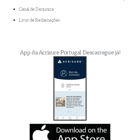
Canal de Denúncia
Livro de Reclamações
App da Acrisure Portugal Descarregue já!