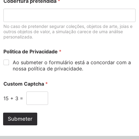
Cobertura pretendida
*
No caso de pretender segurar coleções, objetos de arte, joias e
outros objetos de valor, a simulação carece de uma análise
personalizada.
Politica de Privacidade
*
Ao submeter o formulário está a concordar com a
nossa política de privacidade.
Custom Captcha
*
15
+
3
=
Submeter