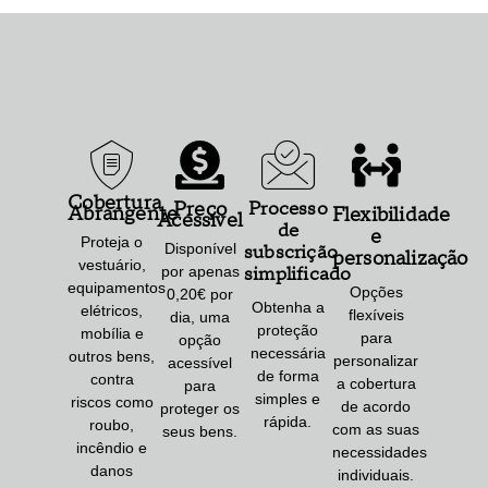
Cobertura
Preço
Processo
Abrangente
Flexibilidade
Acessível
de
e
Proteja o
Disponível
subscrição
personalização
vestuário,
por apenas
simplificado
equipamentos
Opções
0,20€
por
Obtenha a
elétricos,
flexíveis
dia, uma
proteção
mobília e
para
opção
necessária
outros bens,
personalizar
acessível
de forma
contra
a cobertura
para
simples e
riscos como
de acordo
proteger os
rápida.
roubo,
com as suas
seus bens.
incêndio e
necessidades
danos
individuais.