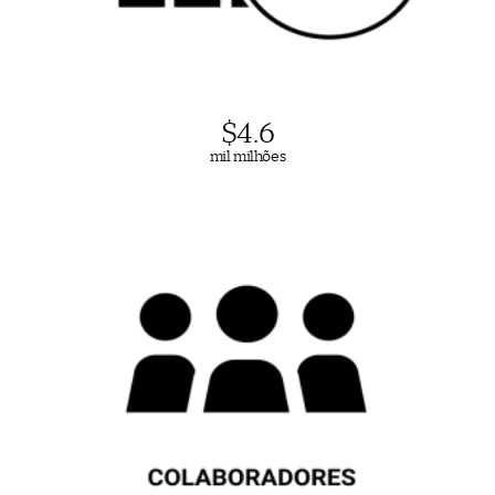
$
4.6
mil milhões