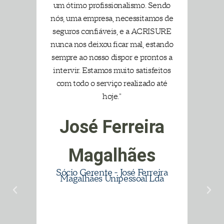
penho
um ótimo profissionalismo. Sendo
compo
atividade.
or isso
nós, uma empresa, necessitamos de
qu
ara
seguros confiáveis, e a ACRISURE
Saiba
ial. O
nunca nos deixou ficar mal, estando
aco
mais
uir
sempre ao nosso dispor e prontos a
resol
RE tem
intervir. Estamos muito satisfeitos
sempr
tados
com todo o serviço realizado até
motiv
novas,
hoje."
tota
e/ou
cli
José Ferreira
ngir
Ma
uanto
m
Magalhães
tados
Sócio Gerente - José Ferreira
olução
Magalhães Unipessoal Lda
s."
o