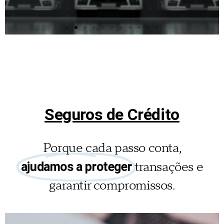
Seguro
Automóvel
Um seguro à medida do seu
automóvel, seja ele qual for!
Seguros de Crédito
Saiba mais
Porque cada passo conta,
transações e
ajudamos a proteger
garantir compromissos.