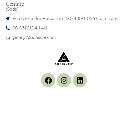
Contato
(Sede)
Rua Alexandre Herculano, 230 4800-026 Guimarães
00 351 212 411 411
geral.pt@acrisure.com
ACRISURE Portugal- Corretor de Seguros Uni., Lda., corretor de seguros, inscrito em
27/01/2007 no registo ASF – Autoridade de Supervisão de Seguros e Fundos de
Pensões, com a categoria de corretor de seguros, sob o nº 607138129/3, com
autorização para os ramos Vida e Não Vida verificável em
www.asf.com.pt
.
NIF:500081786 Capital Social: €250.000,00 Membro APROSE com o nº 0347
verificável em
www.aprose.pt
. Em caso de litígio o reclamante pode recorrer ao
Centro de Informação, Mediação e Provedoria de Seguros (CIMPAS), enquanto
Entidade de Resolução Alternativa Litígios de consumo. Mais informações em