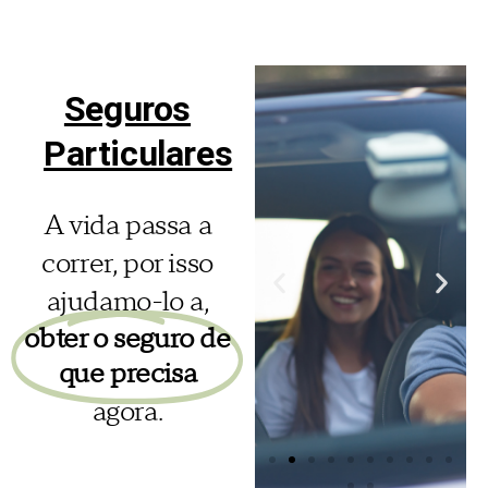
Cauções diversas. O bom
cumprimento de outras
obrigações assumidas perante
terceiros (entidades públicas
Seguros
ou privadas), legal ou
contratualmente previstas. O
Particulares
exato e pontual cumprimento
dos contratos de empreitadas,
de obras ou fornecimentos.
A vida passa a
correr, por isso
Saiba mais
ajudamo-lo a,
obter o seguro de
que precisa
agora.