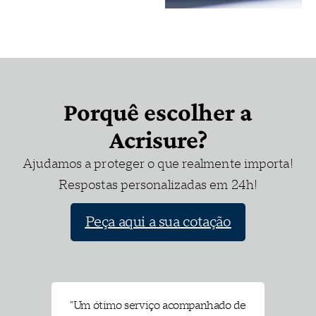
Seguro
Seguro
Acidentes
Automóvel
de
Trabalho
Um seguro
Porquê escolher a
à medida
do seu
Acrisure?
Subscreva
veículo, seja
coberturas
ele qual for!
Ajudamos a proteger o que realmente importa!
que
ajudam a
Respostas personalizadas em 24h!
zelar pela
Saiba
sua
mais
Peça aqui a sua cotação
segurança,
enquanto
trabalhador
por conta
própria, no
exercício
SURE
"Um ótimo serviço acompanhado de
"E
da sua