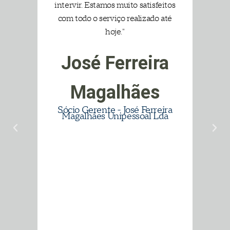
RE tem
intervir. Estamos muito satisfeitos
sempr
tados
com todo o serviço realizado até
motiv
novas,
hoje."
tota
e/ou
cli
José Ferreira
ngir
Ma
uanto
m
Magalhães
tados
Sócio Gerente - José Ferreira
olução
Magalhães Unipessoal Lda
s."
o