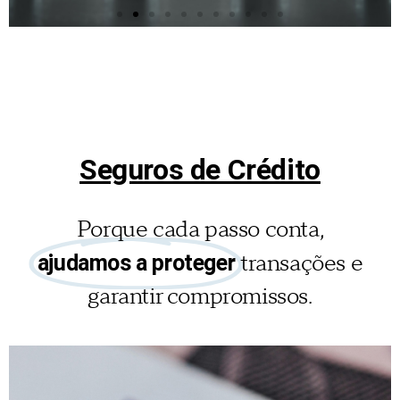
Seguro
Automóvel
Um seguro à medida do seu
automóvel, seja ele qual for!
Seguros de Crédito
Saiba mais
Porque cada passo conta,
transações e
ajudamos a proteger
garantir compromissos.