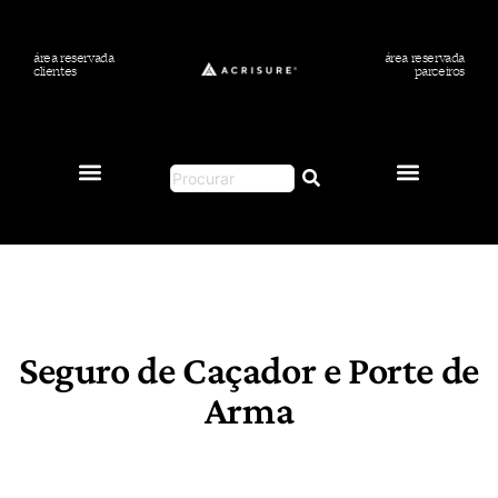
área reservada
área reservada
clientes
parceiros
Sobre Nós
Política de Cookies (UE)
Seguro de Caçador e Porte de
Arma