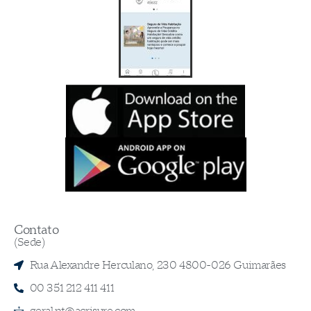
Contato
(Sede)
Rua Alexandre Herculano, 230 4800-026 Guimarães
00 351 212 411 411