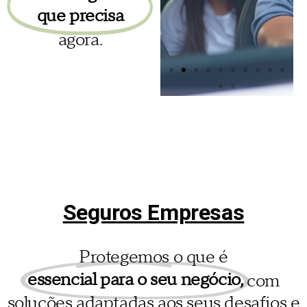
que precisa
agora.
Seguro
Seguro
Acidentes
Automóvel
de
Trabalho
Um seguro
à medida
Seguros Empresas
do seu
Subscreva
veículo, seja
coberturas
ele qual for!
que
Protegemos o que é
ajudam a
essencial para o seu negócio,
com
zelar pela
Saiba
sua
mais
soluções adaptadas aos seus desafios e