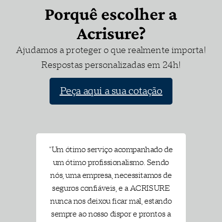
cumprimento de outras
Porquê escolher a
obrigações assumidas perante
terceiros (entidades públicas
Acrisure?
ou privadas), legal ou
contratualmente previstas. O
Ajudamos a proteger o que realmente importa!
exato e pontual cumprimento
dos contratos de empreitadas,
Respostas personalizadas em 24h!
de obras ou fornecimentos.
Peça aqui a sua cotação
Saiba mais
SURE
"Um ótimo serviço acompanhado de
"E
penho
um ótimo profissionalismo. Sendo
compo
or isso
nós, uma empresa, necessitamos de
qu
ara
seguros confiáveis, e a ACRISURE
ial. O
nunca nos deixou ficar mal, estando
aco
uir
sempre ao nosso dispor e prontos a
resol