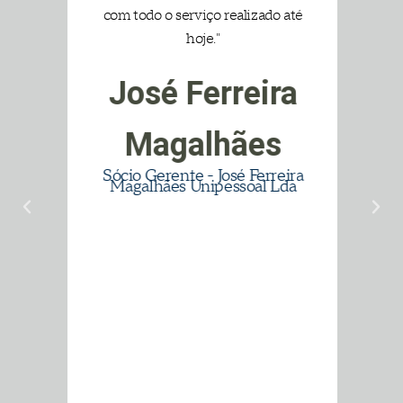
tados
com todo o serviço realizado até
motiv
novas,
hoje."
tota
e/ou
cli
José Ferreira
ngir
Ma
uanto
m
Magalhães
tados
Sócio Gerente - José Ferreira
olução
Magalhães Unipessoal Lda
s."
o