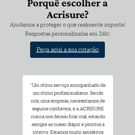
Porquê escolher a
Cauções diversas. O bom
Acrisure?
cumprimento de outras
obrigações assumidas perante
Ajudamos a proteger o que realmente importa!
terceiros (entidades públicas
Respostas personalizadas em 24h!
ou privadas), legal ou
contratualmente previstas. O
exato e pontual cumprimento
Peça aqui a sua cotação
dos contratos de empreitadas,
de obras ou fornecimentos.
Saiba mais
SURE
"Um ótimo serviço acompanhado de
"E
penho
um ótimo profissionalismo. Sendo
compo
or isso
nós, uma empresa, necessitamos de
qu
ara
seguros confiáveis, e a ACRISURE
ial. O
nunca nos deixou ficar mal, estando
aco
uir
sempre ao nosso dispor e prontos a
resol
RE tem
intervir. Estamos muito satisfeitos
sempr