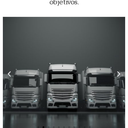
objetivos.
sua
segurança,
enquanto
trabalhador
por conta
própria, no
exercício
da sua
atividade.
Saiba
mais