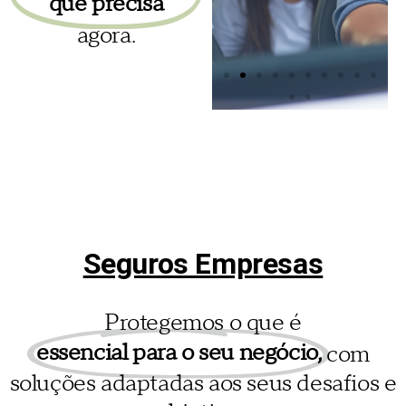
que precisa
agora.
Seguro
Seguro
Automóvel
Acidentes
de
Um seguro
Seguros Empresas
à medida
Trabalho
do seu
veículo, seja
Protegemos o que é
ele qual for!
Subscreva
coberturas
essencial para o seu negócio,
com
que
soluções adaptadas aos seus desafios e
ajudam a
Saiba
mais
zelar pela