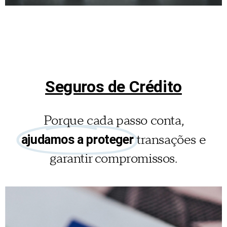
Seguro
Automóvel
Seguros de Crédito
Um seguro à medida do seu
automóvel, seja ele qual for!
Porque cada passo conta,
Saiba mais
transações e
ajudamos a proteger
garantir compromissos.