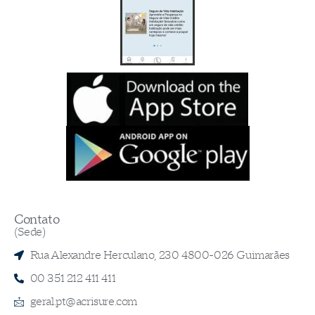
Contato
(Sede)
Rua Alexandre Herculano, 230 4800-026 Guimarães
00 351 212 411 411
geral.pt@acrisure.com