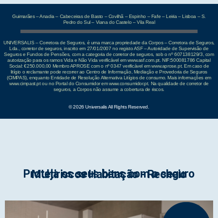
Guimarães – Anadia – Cabeceiras de Basto – Covilhã – Espinho – Fafe – Leiria – Lisboa – S.
Pedro do Sul – Viana do Castelo – Vila Real
UNIVERSALIS – Corretora de Seguros, é uma marca propriedade da Corpos – Corretora de Seguros,
Lda., corretor de seguros, inscrito em 27/01/2007 no registo ASF – Autoridade de Supervisão de
Seguros e Fundos de Pensões, com a categoria de corretor de seguros, sob o nº 607138129/3, com
autorização para os ramos Vida e Não Vida verificável em www.asf.com.pt. NIF:500081786 Capital
Social: €250.000,00 Membro APROSE com o nº 0347 verificável em www.aprose.pt. Em caso de
litígio o reclamante pode recorrer ao Centro de Informação, Mediação e Provedoria de Seguros
(CIMPAS), enquanto Entidade de Resolução Alternativa Litígios de consumo. Mais informações em
www.cimpast.pt ou no Portal do Consumidor em www.consumidor.pt. Na qualidade de corretor de
seguros, a Corpos não assume a cobertura de riscos.
© 2026 Universalis All Rights Reserved.
Proteja os seus bens com o seguro Multiriscos Habitação - Recheio