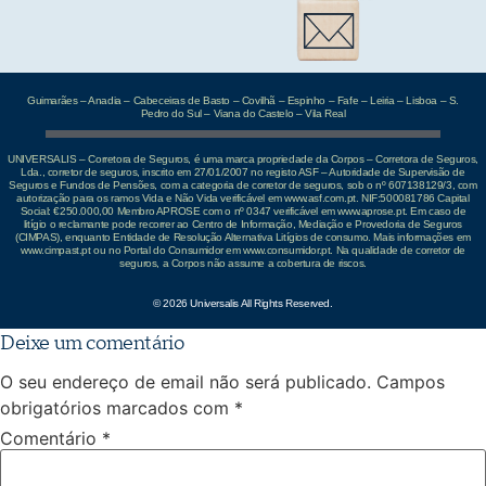
Guimarães – Anadia – Cabeceiras de Basto – Covilhã – Espinho – Fafe – Leiria – Lisboa – S.
Pedro do Sul – Viana do Castelo – Vila Real
UNIVERSALIS – Corretora de Seguros, é uma marca propriedade da Corpos – Corretora de Seguros,
Lda., corretor de seguros, inscrito em 27/01/2007 no registo ASF – Autoridade de Supervisão de
Seguros e Fundos de Pensões, com a categoria de corretor de seguros, sob o nº 607138129/3, com
autorização para os ramos Vida e Não Vida verificável em www.asf.com.pt. NIF:500081786 Capital
Social: €250.000,00 Membro APROSE com o nº 0347 verificável em www.aprose.pt. Em caso de
litígio o reclamante pode recorrer ao Centro de Informação, Mediação e Provedoria de Seguros
(CIMPAS), enquanto Entidade de Resolução Alternativa Litígios de consumo. Mais informações em
www.cimpast.pt ou no Portal do Consumidor em www.consumidor.pt. Na qualidade de corretor de
seguros, a Corpos não assume a cobertura de riscos.
© 2026 Universalis All Rights Reserved.
Deixe um comentário
O seu endereço de email não será publicado.
Campos
obrigatórios marcados com
*
Comentário
*