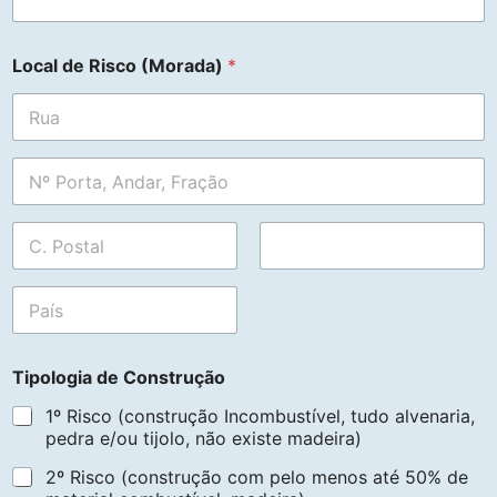
Local de Risco (Morada)
*
Address Line
1
Address Line
2
City
State /
Province /
Region
Postal Code
Tipologia de Construção
1º Risco (construção Incombustível, tudo alvenaria,
pedra e/ou tijolo, não existe madeira)
2º Risco (construção com pelo menos até 50% de