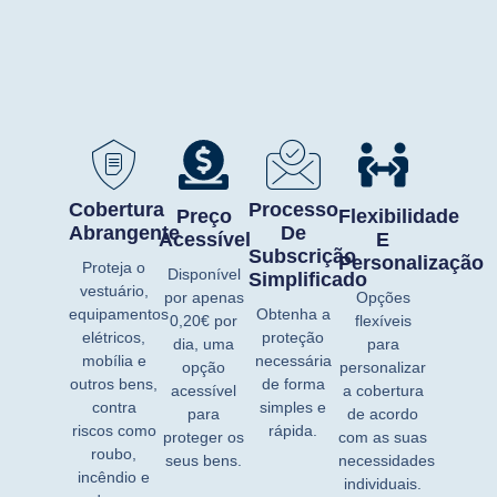
Cobertura
Processo
Preço
Flexibilidade
Abrangente
De
Acessível
E
Subscrição
Personalização
Proteja o
Disponível
Simplificado
vestuário,
por apenas
Opções
equipamentos
Obtenha a
0,20€
por
flexíveis
elétricos,
proteção
dia, uma
para
mobília e
necessária
opção
personalizar
outros bens,
de forma
acessível
a cobertura
contra
simples e
para
de acordo
riscos como
rápida.
proteger os
com as suas
roubo,
seus bens.
necessidades
incêndio e
individuais.