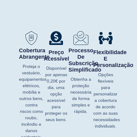
Cobertura
Processo
Preço
Flexibilidade
Abrangente
De
Acessível
E
Subscrição
Personalização
Proteja o
Disponível
Simplificado
vestuário,
por apenas
Opções
equipamentos
Obtenha a
0,20€
por
flexíveis
elétricos,
proteção
dia, uma
para
mobília e
necessária
opção
personalizar
outros bens,
de forma
acessível
a cobertura
contra
simples e
para
de acordo
riscos como
rápida.
proteger os
com as suas
roubo,
seus bens.
necessidades
incêndio e
individuais.
danos